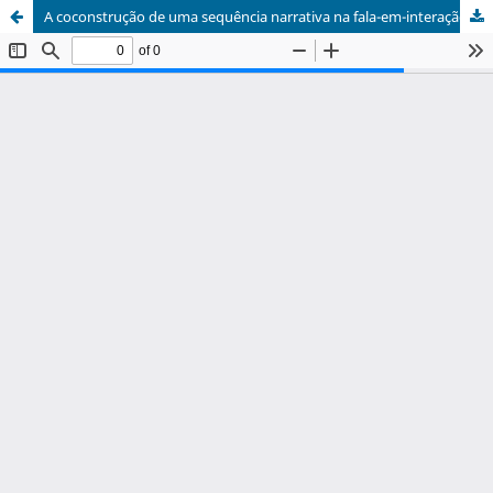
A coconstrução de uma sequência narrativa na fala-em-interação