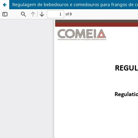
Regulagem de bebedouros e comedouros para frangos de cort