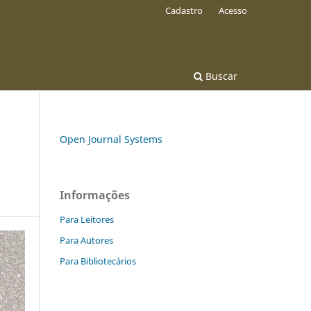
Cadastro
Acesso
Buscar
Open Journal Systems
Informações
Para Leitores
Para Autores
Para Bibliotecários