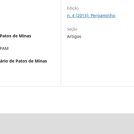
Edição
n. 4 (2013): Pergaminho
Seção
 Patos de Minas
Artigos
NIPAM
tário de Patos de Minas