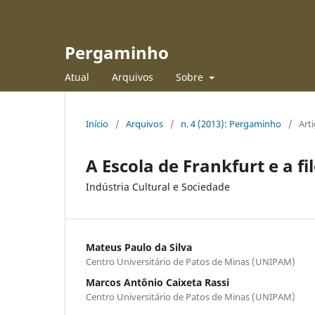
Pergaminho
Atual
Arquivos
Sobre
Início
/
Arquivos
/
n. 4 (2013): Pergaminho
/
Art
A Escola de Frankfurt e a f
Indústria Cultural e Sociedade
Mateus Paulo da Silva
Centro Universitário de Patos de Minas (UNIPAM)
Marcos Antônio Caixeta Rassi
Centro Universitário de Patos de Minas (UNIPAM)