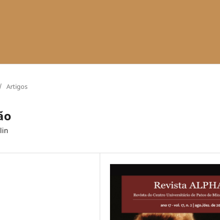
/
Artigos
ão
lin