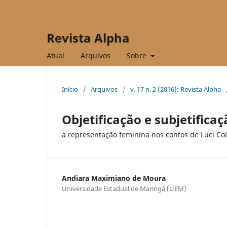
Revista Alpha
Atual
Arquivos
Sobre
Início
/
Arquivos
/
v. 17 n. 2 (2016): Revista Alpha
Objetificação e subjetificaç
a representação feminina nos contos de Luci Col
Andiara Maximiano de Moura
Universidade Estadual de Maringá (UEM)