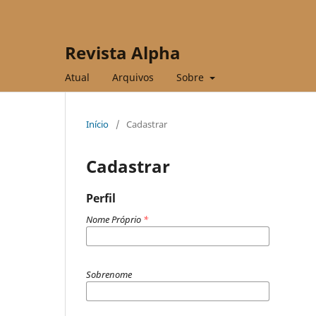
Revista Alpha
Atual
Arquivos
Sobre
Início
/
Cadastrar
Cadastrar
Perfil
Nome Próprio
*
Sobrenome