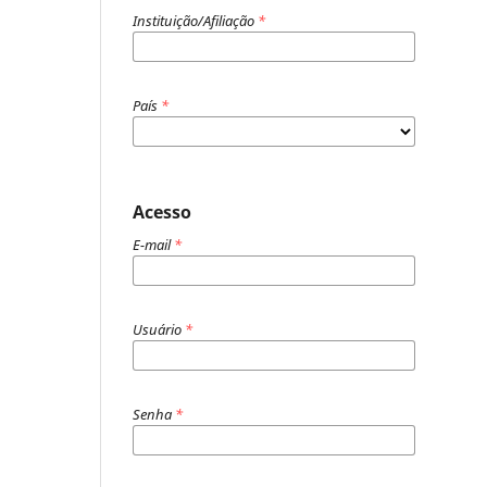
Instituição/Afiliação
*
País
*
Acesso
E-mail
*
Usuário
*
Senha
*