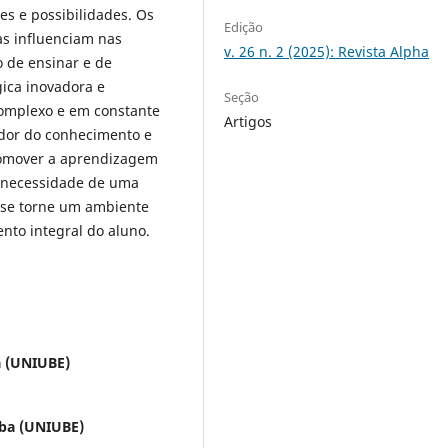
es e possibilidades. Os
Edição
as influenciam nas
v. 26 n. 2 (2025): Revista Alpha
o de ensinar e de
ica inovadora e
Seção
omplexo e em constante
Artigos
ador do conhecimento e
promover a aprendizagem
 a necessidade de uma
 se torne um ambiente
nto integral do aluno.
a (UNIUBE)
aba (UNIUBE)