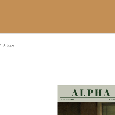
/
Artigos