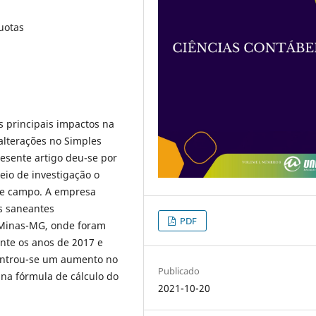
uotas
s principais impactos na
alterações no Simples
esente artigo deu-se por
io de investigação o
 de campo. A empresa
s saneantes
PDF
e Minas-MG, onde foram
ante os anos de 2017 e
controu-se um aumento no
Publicado
 na fórmula de cálculo do
2021-10-20