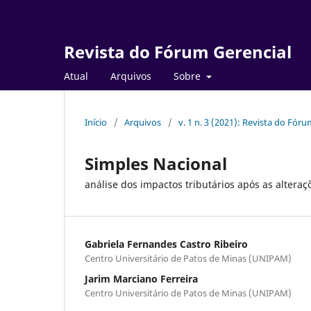
Revista do Fórum Gerencial
Atual
Arquivos
Sobre
Início
/
Arquivos
/
v. 1 n. 3 (2021): Revista do Fór
Simples Nacional
análise dos impactos tributários após as alter
Gabriela Fernandes Castro Ribeiro
Centro Universitário de Patos de Minas (UNIPAM)
Jarim Marciano Ferreira
Centro Universitário de Patos de Minas (UNIPAM)