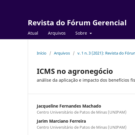
Revista do Fórum Gerencial
Atual
Arquivos
Sobre
Início
/
Arquivos
/
v. 1 n. 3 (2021): Revista do Fór
ICMS no agronegócio
análise da aplicação e impacto dos benefícios 
Jacqueline Fernandes Machado
Centro Universitário de Patos de Minas (UNIPAM)
Jarim Marciano Ferreira
Centro Universitário de Patos de Minas (UNIPAM)