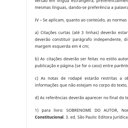
versão em língua estrangeira, preferencialmen
mesmas línguas, dando-se preferência a palavra
IV – Se aplicam, quanto ao conteúdo, as normas
a) Citações curtas (até 3 linhas) deverão esta
deverão constituir parágrafo independente, 
margem esquerda em 4 cm;
b) As citações deverão ser feitas no estilo au
publicação e página (se for o caso) entre parênte
c) As notas de rodapé estarão restritas a o
informações que não estejam no corpo do texto
d) As referências deverão aparecer no final do 
1) para livro: SOBRENOME DO AUTOR, N
Constitucional
. 3. ed. São Paulo: Editora Jurídica