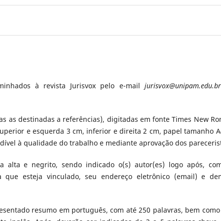
inhados à revista Jurisvox pelo e-mail
jurisvox@unipam.edu.br
ídas as destinadas a referências), digitadas em fonte Times New R
uperior e esquerda 3 cm, inferior e direita 2 cm, papel tamanho A
dível à qualidade do trabalho e mediante aprovação dos pareceris
xa alta e negrito, sendo indicado o(s) autor(es) logo após, co
 a que esteja vinculado, seu endereço eletrônico (email) e de
apresentado resumo em português, com até 250 palavras, bem como