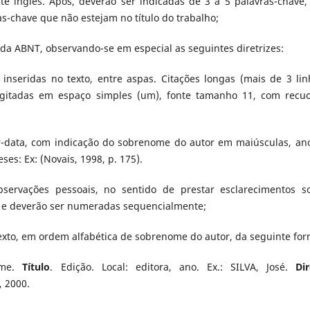
te inglês. Após, deverão ser indicadas de 3 a 5 palavras-chave,
s-chave que não estejam no título do trabalho;
 da ABNT, observando-se em especial as seguintes diretrizes:
r inseridas no texto, entre aspas. Citações longas (mais de 3 lin
digitadas em espaço simples (um), fonte tamanho 11, com recu
tor-data, com indicação do sobrenome do autor em maiúsculas, an
ses: Ex: (Novais, 1998, p. 175).
bservações pessoais, no sentido de prestar esclarecimentos s
, e deverão ser numeradas sequencialmente;
texto, em ordem alfabética de sobrenome do autor, da seguinte for
ome.
Título
. Edição. Local: editora, ano. Ex.: SILVA, José.
Dir
, 2000.