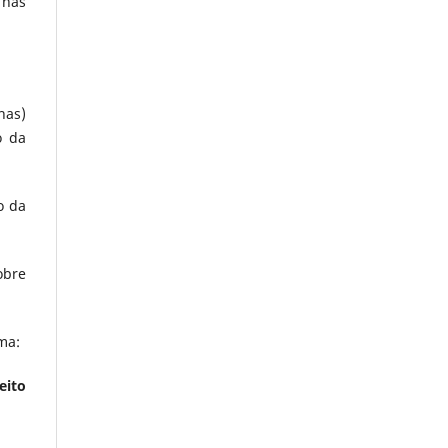
 nas
has)
o da
o da
obre
ma:
eito