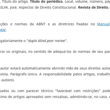
Título do artigo.
Título do periódico
, Local, volume, número, pá
 SILVA, José. Aspectos de Direito Constitucional.
Revista de Direito
,
struções e normas da ABNT e as diretrizes fixadas no
Manua
IPAM
.
igatoriamente o "
duplo blind peer review
".
lterar os originais, no sentido de adequá-los às normas de seu pa
 autor estará automaticamente abrindo mão de seus direitos autor
vista. Parágrafo único. A responsabilidade pelos artigos, trabalh
 autores.
sados ou com parecer técnico "favorável com restrições" pod
ínimo de artigos aprovados sem ressalvas, admitindo-se, no caso,