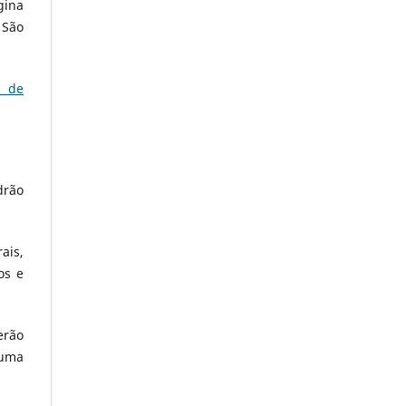
gina
 São
l de
drão
ais,
os e
erão
 uma