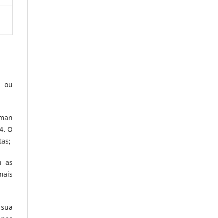
ou
oman
4. O
tas;
m as
mais
 sua