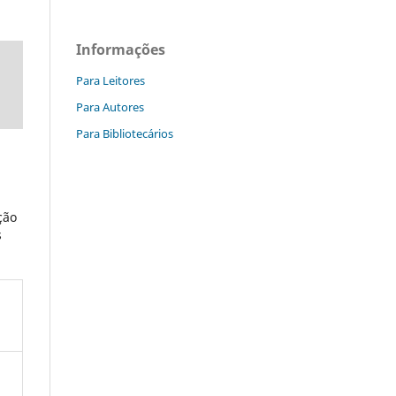
Informações
Para Leitores
Para Autores
Para Bibliotecários
ção
s