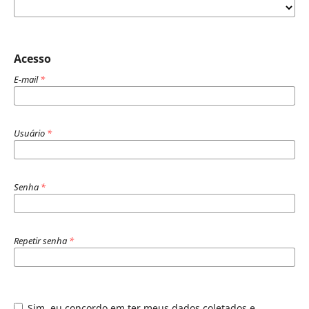
Acesso
E-mail
*
Usuário
*
Senha
*
Repetir senha
*
Sim, eu concordo em ter meus dados coletados e