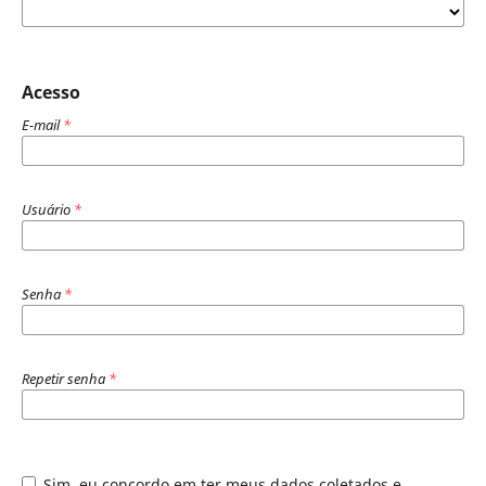
Acesso
E-mail
*
Usuário
*
Senha
*
Repetir senha
*
Sim, eu concordo em ter meus dados coletados e