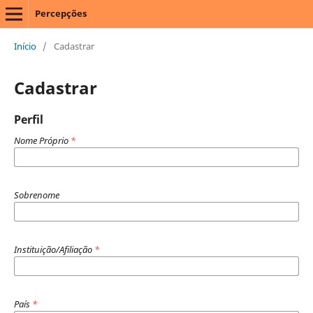
Percepções
Início
/
Cadastrar
Cadastrar
Perfil
Nome Próprio
*
Sobrenome
Instituição/Afiliação
*
País
*