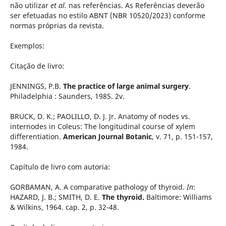
não utilizar
et al.
nas referências. As Referências deverão
ser efetuadas no estilo ABNT (NBR 10520/2023) conforme
normas próprias da revista.
Exemplos:
Citação de livro:
JENNINGS, P.B.
The practice of large animal surgery
.
Philadelphia : Saunders, 1985. 2v.
BRUCK, D. K.; PAOLILLO, D. J. Jr. Anatomy of nodes vs.
internodes in Coleus: The longitudinal course of xylem
differentiation.
American Journal Botanic
, v. 71, p. 151-157,
1984.
Capítulo de livro com autoria:
GORBAMAN, A. A comparative pathology of thyroid.
In
:
HAZARD, J. B.; SMITH, D. E.
The thyroid.
Baltimore: Williams
& Wilkins, 1964. cap. 2, p. 32-48.