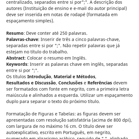
centralizado, separados entre si por";". A descrição dos
autores (Instituição de ensino e e-mail do autor principal)
deve ser inserida em notas de rodapé (formatada em
espaçamento simples).
Resumo
: Deve conter até 250 palavras.
Palavras-chave
: Inserir de três a cinco palavras-chave,
separadas entre si por ";". Não repetir palavras que já
estejam no título do trabalho.
Abstract
: Colocar o resumo em Inglês.
Keywords
: Inserir as palavras chave em inglês, separadas
entre si por ";".
Os títulos
Introdução
,
Material e Métodos
,
Resultados e Discussão
,
Conclusões
e
Referências
devem
ser formatados com fonte em negrito, com a primeira letra
maiúscula e alinhados a esquerda. Utilizar um espaçamento
duplo para separar o texto do próximo título.
Formatação de Figuras e Tabelas: as figuras devem ser
apresentadas com resolução satisfatória (acima de 800 dpi),
com largura de no máximo 16 cm. O título deve ser
autoexplicativo, escrito em Português, em negrito,
numerado em algarismo arábico, seguido de ".", alinhado