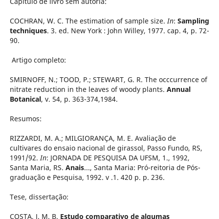
Capítulo de livro sem autoria:
COCHRAN, W. C. The estimation of sample size.
In
:
Sampling
techniques
. 3. ed. New York : John Willey, 1977. cap. 4, p. 72-
90.
Artigo completo:
SMIRNOFF, N.; TOOD, P.; STEWART, G. R. The occcurrence of
nitrate reduction in the leaves of woody plants.
Annual
Botanical
, v. 54, p. 363-374,1984.
Resumos:
RIZZARDI, M. A.; MILGIORANÇA, M. E. Avaliação de
cultivares do ensaio nacional de girassol, Passo Fundo, RS,
1991/92.
In
: JORNADA DE PESQUISA DA UFSM, 1., 1992,
Santa Maria, RS.
Anais
..., Santa Maria: Pró-reitoria de Pós-
graduação e Pesquisa, 1992. v .1. 420 p. p. 236.
Tese, dissertação:
COSTA, J. M. B.
Estudo comparativo de algumas