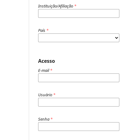
Instituição/Afiliação
*
País
*
Acesso
E-mail
*
Usuário
*
Senha
*