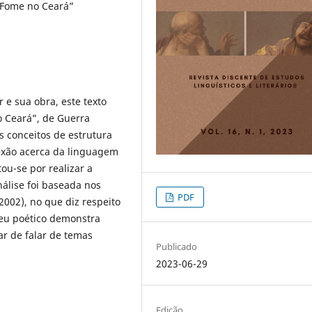
“Fome no Ceará”
 e sua obra, este texto
 Ceará”, de Guerra
s conceitos de estrutura
lexão acerca da linguagem
tou-se por realizar a
nálise foi baseada nos
PDF
002), no que diz respeito
 eu poético demonstra
ar de falar de temas
Publicado
2023-06-29
Edição