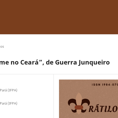
gos
e no Ceará”, de Guerra Junqueiro
 Pará (IFPA)
 Pará (IFPA)