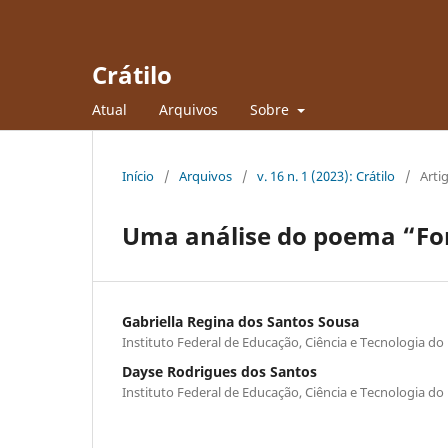
Crátilo
Atual
Arquivos
Sobre
Início
/
Arquivos
/
v. 16 n. 1 (2023): Crátilo
/
Arti
Uma análise do poema “Fom
Gabriella Regina dos Santos Sousa
Instituto Federal de Educação, Ciência e Tecnologia do
Dayse Rodrigues dos Santos
Instituto Federal de Educação, Ciência e Tecnologia do