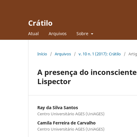
Crátilo
Atual
Arquivos
Sobre
Início
/
Arquivos
/
v. 10 n. 1 (2017): Crátilo
/
Arti
A presença do inconsciente
Lispector
Ray da Silva Santos
Centro Universitário AGES (UniAGES)
Camila Ferreira de Carvalho
Centro Universitário AGES (UniAGES)