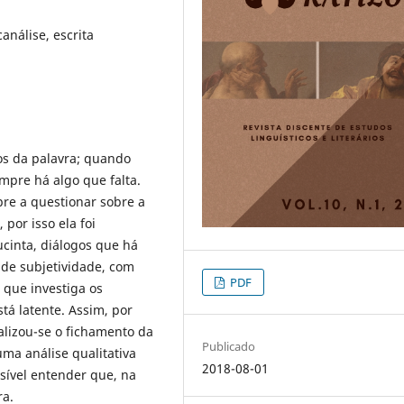
canálise, escrita
ios da palavra; quando
mpre há algo que falta.
pre a questionar sobre a
por isso ela foi
ucinta, diálogos que há
a de subjetividade, com
PDF
r que investiga os
stá latente. Assim, por
alizou-se o fichamento da
Publicado
uma análise qualitativa
2018-08-01
ssível entender que, na
ra.