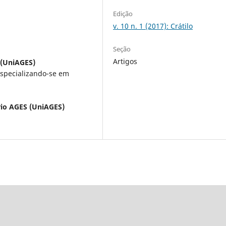
Edição
v. 10 n. 1 (2017): Crátilo
Seção
Artigos
 (UniAGES)
specializando-se em
rio AGES (UniAGES)