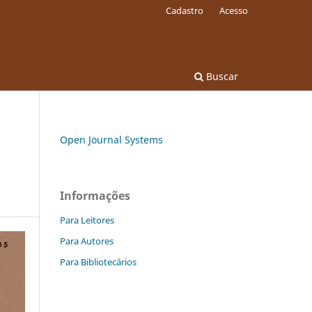
Cadastro
Acesso
Buscar
Open Journal Systems
Informações
Para Leitores
Para Autores
Para Bibliotecários