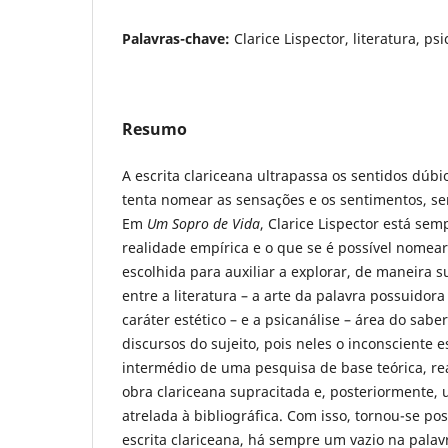
Palavras-chave:
Clarice Lispector, literatura, psi
Resumo
A escrita clariceana ultrapassa os sentidos dúb
tenta nomear as sensações e os sentimentos, se
Em
Um Sopro de Vida
, Clarice Lispector está sem
realidade empírica e o que se é possível nomear, 
escolhida para auxiliar a explorar, de maneira s
entre a literatura – a arte da palavra possuidor
caráter estético – e a psicanálise – área do sabe
discursos do sujeito, pois neles o inconsciente e
intermédio de uma pesquisa de base teórica, re
obra clariceana supracitada e, posteriormente, 
atrelada à bibliográfica. Com isso, tornou-se po
escrita clariceana, há sempre um vazio na palav