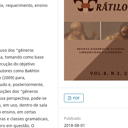
vos, requerimento, ensino
o uso dos “gêneros
esa, tomando como base
ecução do objetivo
 autores como Bakhtin
 (2009) para,
tudo e, posteriormente,
buições dos “gêneros
PDF
ssa perspectiva, pode-se
, em uso, dentro de sala
o ensino, em certas
Publicado
ras e classes gramaticais,
2018-08-01
ero em questão. O