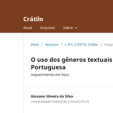
Crátilo
Atual
Arquivos
Sobre
Início
/
Arquivos
/
v. 8 n. 2 (2015): Crátilo
/
Artig
O uso dos gêneros textuais
Portuguesa
requerimento em foco
Giovane Silveira da Silva
Universidade Federal de Lavras (UFLA)