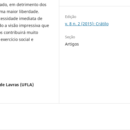
tado, em detrimento dos
uma maior liberdade.
Edição
cessidade imediata de
v. 8 n. 2 (2015): Crátilo
do a visão impressiva que
s contribuirá muito
Seção
exercício social e
Artigos
 de Lavras (UFLA)