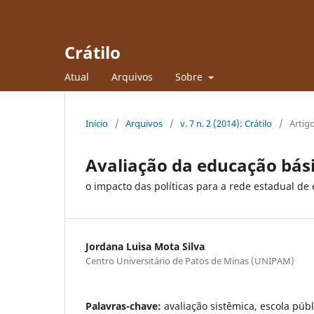
Crátilo
Atual
Arquivos
Sobre
Início
/
Arquivos
/
v. 7 n. 2 (2014): Crátilo
/
Artig
Avaliação da educação bás
o impacto das políticas para a rede estadual de
Jordana Luisa Mota Silva
Centro Universitário de Patos de Minas (UNIPAM)
Palavras-chave:
avaliação sistêmica, escola púb