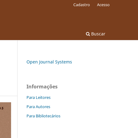
Cadastro
Acesso
Buscar
Open Journal Systems
Informações
Para Leitores
Para Autores
Para Bibliotecários