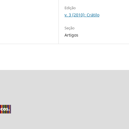
Edição
v. 3 (2010): Crátilo
Seção
Artigos