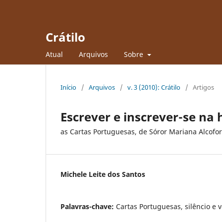
Crátilo
Atual
Arquivos
Sobre
Início
/
Arquivos
/
v. 3 (2010): Crátilo
/
Artigos
Escrever e inscrever-se na 
as Cartas Portuguesas, de Sóror Mariana Alcofo
Michele Leite dos Santos
Palavras-chave:
Cartas Portuguesas, silêncio e 