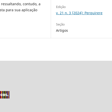
 ressaltando, contudo, a
Edição
sta para sua aplicação
v. 21 n. 3 (2024): Perquirere
Seção
Artigos