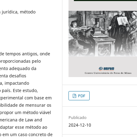
 jurídica, método
 de tempos antigos, onde
 proporcionadas pelo
mento adequado da
enta desafios
ca, impactando
país. Este estudo,
PDF
experimental com base em
sibilidade de mensurar os
 propor um método viável
Publicado
americana de Law and
2024-12-10
adaptar esse método ao
do em um caso concreto de