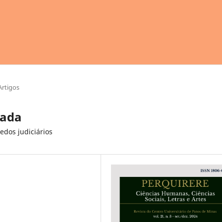
Artigos
sada
dos judiciários