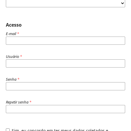
Acesso
E-mail
*
Usuário
*
Senha
*
Repetir senha
*
Sim, eu concordo em ter meus dados coletados e