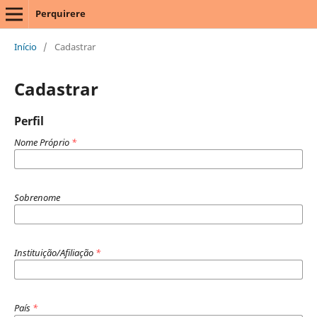
Perquirere
Início
/
Cadastrar
Cadastrar
Perfil
Nome Próprio
*
Sobrenome
Instituição/Afiliação
*
País
*