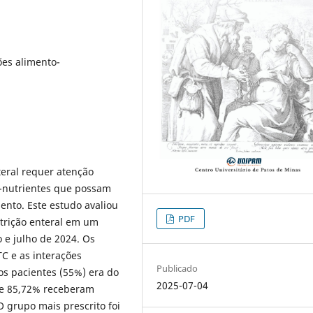
ões alimento-
eral requer atenção
o-nutrientes que possam
ento. Este estudo avaliou
PDF
trição enteral em um
o e julho de 2024. Os
C e as interações
Publicado
dos pacientes (55%) era do
2025-07-04
de 85,72% receberam
O grupo mais prescrito foi