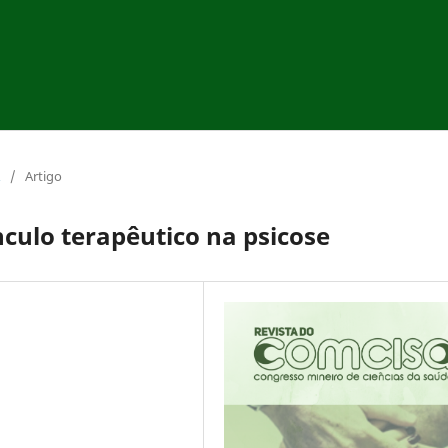
/
Artigo
nculo terapêutico na psicose