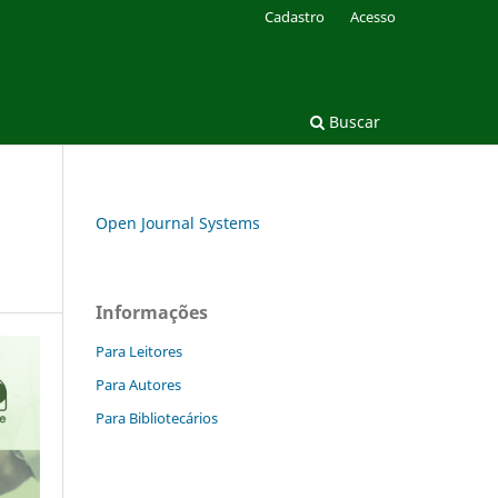
Cadastro
Acesso
Buscar
Open Journal Systems
Informações
Para Leitores
Para Autores
Para Bibliotecários