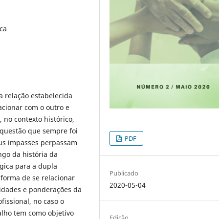
ica
 relação estabelecida
acionar com o outro e
 no contexto histórico,
a questão que sempre foi
PDF
eus impasses perpassam
ngo da história da
gica para a dupla
Publicado
 forma de se relacionar
2020-05-04
ilidades e ponderações da
issional, no caso o
balho tem como objetivo
Edição