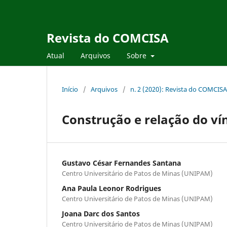
Revista do COMCISA
Atual
Arquivos
Sobre
Início
/
Arquivos
/
n. 2 (2020): Revista do COMCISA
Construção e relação do ví
Gustavo César Fernandes Santana
Centro Universitário de Patos de Minas (UNIPAM)
Ana Paula Leonor Rodrigues
Centro Universitário de Patos de Minas (UNIPAM)
Joana Darc dos Santos
Centro Universitário de Patos de Minas (UNIPAM)