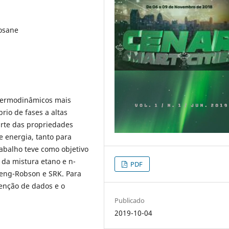
cosane
 termodinâmicos mais
rio de fases a altas
arte das propriedades
e energia, tanto para
abalho teve como objetivo
 da mistura etano e n-
PDF
Peng-Robson e SRK. Para
enção de dados e o
Publicado
2019-10-04