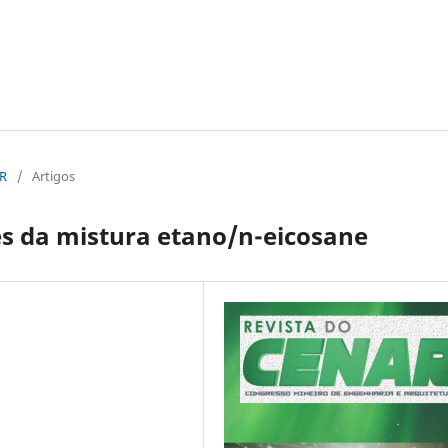
AR
/
Artigos
ses da mistura etano/n-eicosane