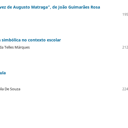
 vez de Augusto Matraga”, de João Guimarães Rosa
195
a simbólica no contexto escolar
nda Telles Márques
212
ula
vila De Souza
224