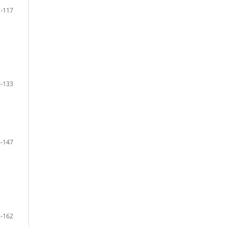
-117
-133
-147
-162