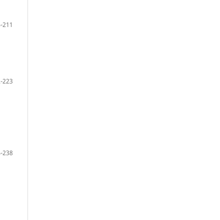
-211
-223
-238