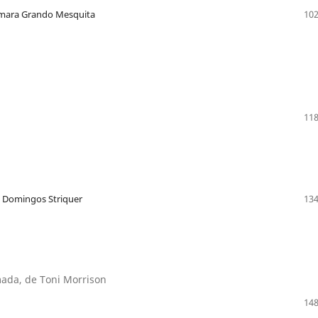
cimara Grando Mesquita
102
118
s Domingos Striquer
134
ada, de Toni Morrison
148